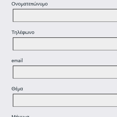
Ονοματεπώνυμο
Τηλέφωνο
email
Θέμα
Μήνυμα